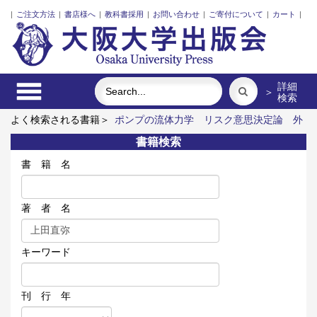
|
ご注文方法
|
書店様へ
|
教科書採用
|
お問い合わせ
|
ご寄付について
|
カート
|
詳細
＞
検索
よく検索される書籍＞
ポンプの流体力学
リスク意思決定論
外
国人介護士と働くための異文化理解
食べる
市場化のなかの北
書籍検索
欧諸国と日本の介護
固体高分子形燃料電池要素材料・水素貯蔵
材料の知的設計
書 籍 名
著 者 名
キーワード
刊 行 年