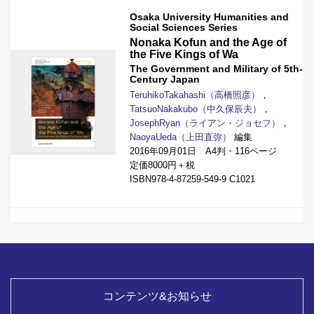
Osaka University Humanities and
Social Sciences Series
Nonaka Kofun and the Age of
the Five Kings of Wa
The Government and Military of 5th-
Century Japan
TeruhikoTakahashi（高橋照彦）
，
TatsuoNakakubo（中久保辰夫）
，
JosephRyan（ライアン・ジョセフ）
，
NaoyaUeda（上田直弥）
編集
2016年09月01日 A4判・116ページ
定価8000円＋税
ISBN978-4-87259-549-9 C1021
コンテンツ&お知らせ