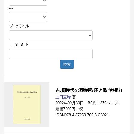
〜
ジ ャ ン ル
Ｉ Ｓ Ｂ Ｎ
検索
古墳時代の葬制秩序と政治権力
上田直弥
著
2022年09月30日 B5判・376ページ
定価7200円＋税
ISBN978-4-87259-765-3 C3021