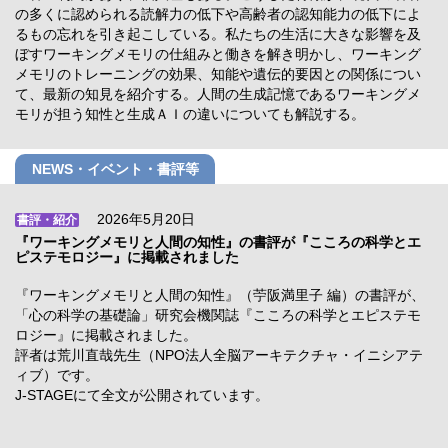
の多くに認められる読解力の低下や高齢者の認知能力の低下によ
るもの忘れを引き起こしている。私たちの生活に大きな影響を及
ぼすワーキングメモリの仕組みと働きを解き明かし、ワーキング
メモリのトレーニングの効果、知能や遺伝的要因との関係につい
て、最新の知見を紹介する。人間の生成記憶であるワーキングメ
モリが担う知性と生成ＡＩの違いについても解説する。
NEWS・イベント・書評等
2026年5月20日
書評・紹介
『ワーキングメモリと人間の知性』の書評が『こころの科学とエ
ピステモロジー』に掲載されました
『ワーキングメモリと人間の知性』（苧阪満里子 編）の書評が、
「心の科学の基礎論」研究会機関誌『こころの科学とエピステモ
ロジー』に掲載されました。
評者は荒川直哉先生（NPO法人全脳アーキテクチャ・イニシアテ
ィブ）です。
J-STAGEにて全文が公開されています。