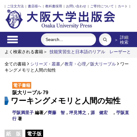
|
ご注文方法
|
書店様へ
|
教科書採用
|
お問い合わせ
|
ご寄付について
|
カート
|
詳細
＞
検索
よく検索される書籍＞
技能実習生と日本語のリアル
レーザーと
プラズマと粒子ビーム
アーミッシュキルトを訪ねて
街に拓く
大学
全ての書籍
明治・大正・昭和の細菌学者たち
シリーズ・叢書
／
教育・心理
アートエリアB1 5周年
／
阪大リーブル
ワー
記念記録集 上方遊歩46景
キングメモリと人間の知性
電子書籍
阪大リーブル 79
ワーキングメモリと人間の知性
苧阪満里子
編著／
齊藤 智
，
坪見博之
，
源 健宏
，
苧阪直
行
著
紙 版
電子版