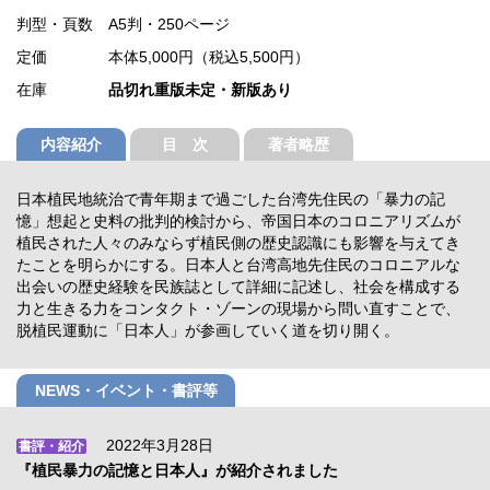
判型・頁数
A5判・250ページ
定価
本体5,000円（税込5,500円）
在庫
品切れ重版未定・新版あり
内容紹介
目 次
著者略歴
日本植民地統治で青年期まで過ごした台湾先住民の「暴力の記
憶」想起と史料の批判的検討から、帝国日本のコロニアリズムが
植民された人々のみならず植民側の歴史認識にも影響を与えてき
たことを明らかにする。日本人と台湾高地先住民のコロニアルな
出会いの歴史経験を民族誌として詳細に記述し、社会を構成する
力と生きる力をコンタクト・ゾーンの現場から問い直すことで、
脱植民運動に「日本人」が参画していく道を切り開く。
NEWS・イベント・書評等
2022年3月28日
書評・紹介
『植民暴力の記憶と日本人』が紹介されました