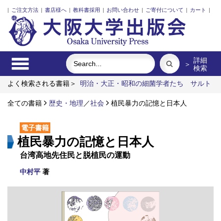
|
ご注文方法
|
書店様へ
|
教科書採用
|
お問い合わせ
|
ご寄付について
|
カート
|
詳細
＞
検索
よく検索される書籍＞
明治・大正・昭和の細菌学者たち
サルト
ル
外国人介護士と働くための異文化理解
現代英語の等位構造
全ての書籍
海を渡った人形使節
歴史・地理
近代日本の海外地理情報収集と初期外邦
／
社会
植民暴力の記憶と日本人
図
電子書籍
植民暴力の記憶と日本人
台湾高地先住民と脱植民の運動
中村平
著